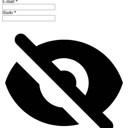
E-mail
*
Hasło
*