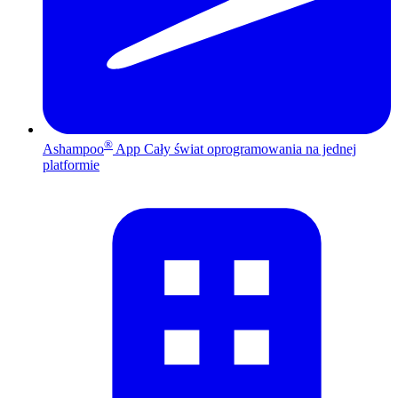
®
Ashampoo
App
Cały świat oprogramowania na jednej
platformie