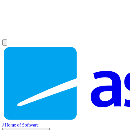
//
Home of Software