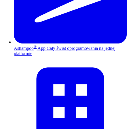
®
Ashampoo
App
Cały świat oprogramowania na jednej
platformie