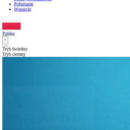
Pobieranie
Wsparcie
Polska
Tryb świetlny
Tryb ciemny