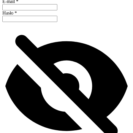
E-mail
*
Hasło
*