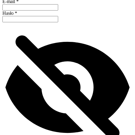
E-mail
*
Hasło
*