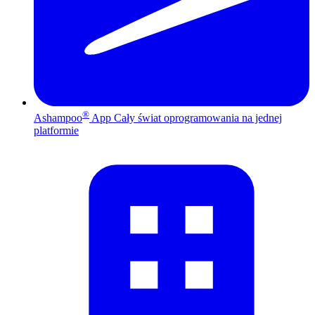
®
Ashampoo
App
Cały świat oprogramowania na jednej
platformie