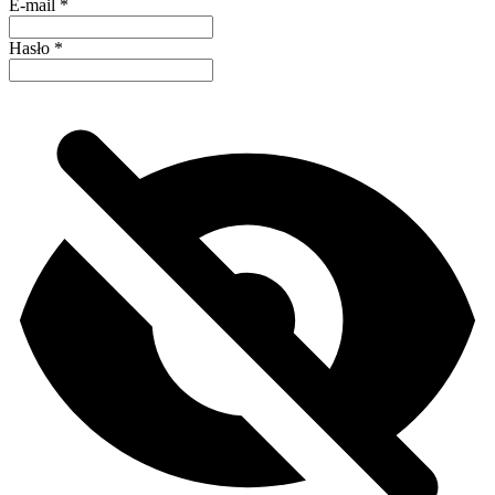
E-mail
*
Hasło
*