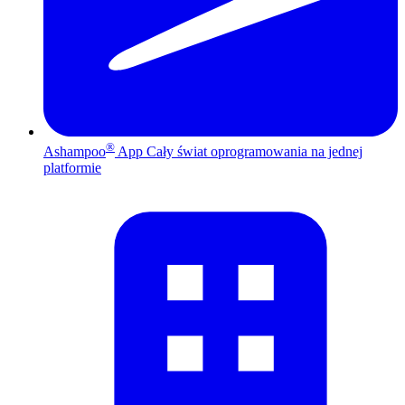
®
Ashampoo
App
Cały świat oprogramowania na jednej
platformie