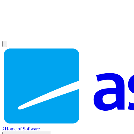
//
Home of Software