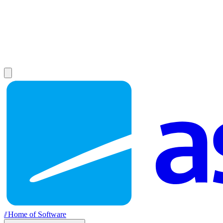
//
Home of Software