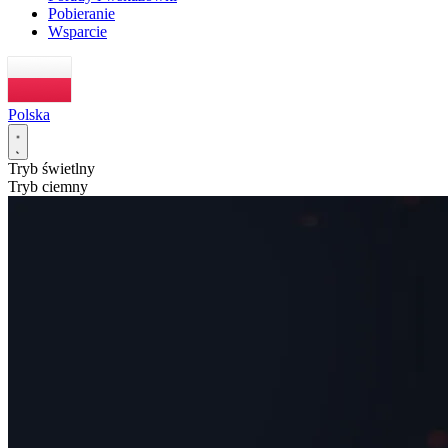
Pobieranie
Wsparcie
Polska
Tryb świetlny
Tryb ciemny