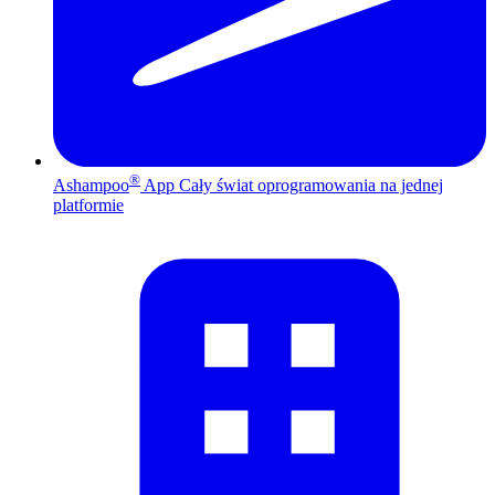
®
Ashampoo
App
Cały świat oprogramowania na jednej
platformie