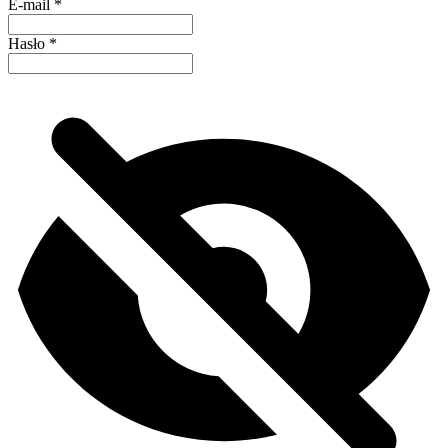
E-mail
*
Hasło
*