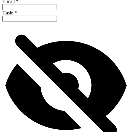
E-mail
*
Hasło
*