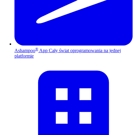
®
Ashampoo
App
Cały świat oprogramowania na jednej
platformie