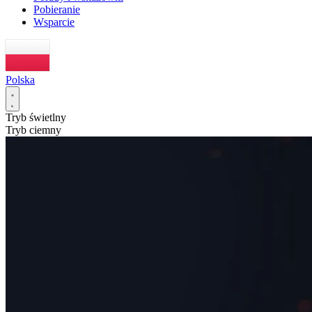
Pobieranie
Wsparcie
Polska
Tryb świetlny
Tryb ciemny