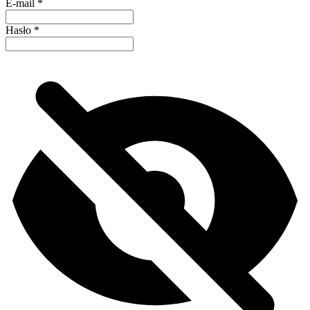
E-mail
*
Hasło
*