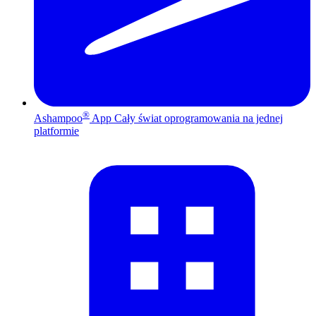
®
Ashampoo
App
Cały świat oprogramowania na jednej
platformie