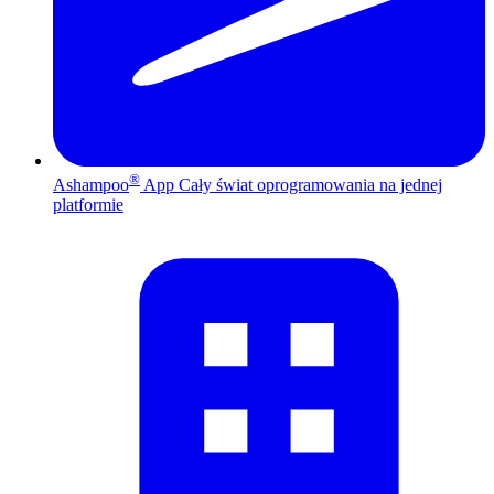
®
Ashampoo
App
Cały świat oprogramowania na jednej
platformie