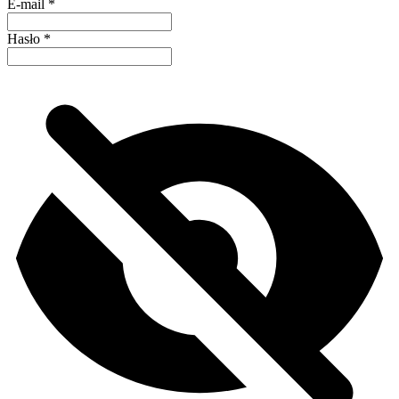
E-mail
*
Hasło
*