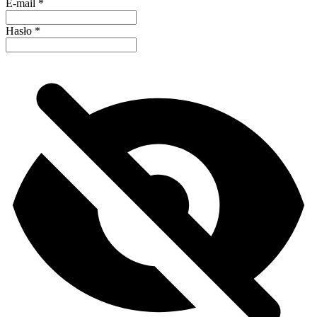
E-mail
*
Hasło
*