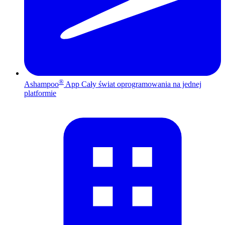
®
Ashampoo
App
Cały świat oprogramowania na jednej
platformie