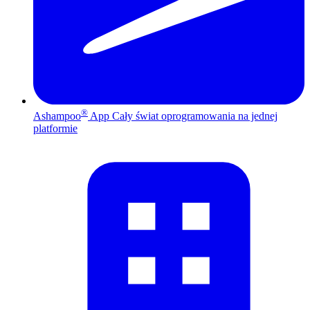
®
Ashampoo
App
Cały świat oprogramowania na jednej
platformie