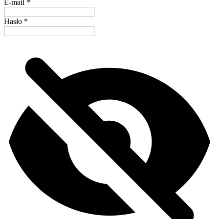
E-mail
*
Hasło
*