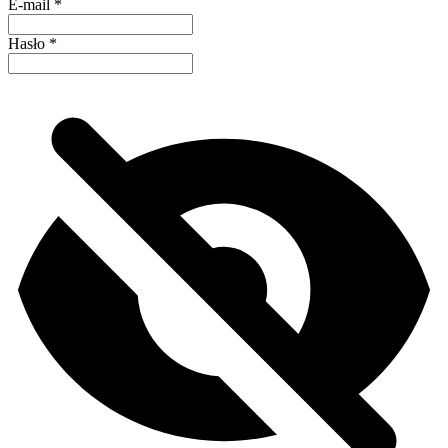
E-mail
*
Hasło
*