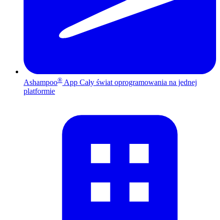
®
Ashampoo
App
Cały świat oprogramowania na jednej
platformie