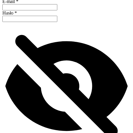
E-mail
*
Hasło
*