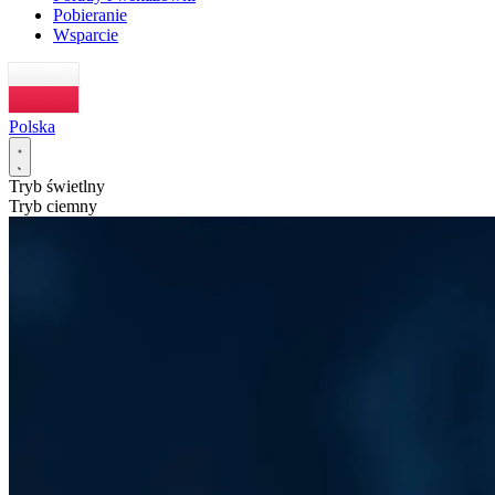
Pobieranie
Wsparcie
Polska
Tryb świetlny
Tryb ciemny