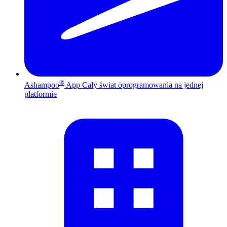
®
Ashampoo
App
Cały świat oprogramowania na jednej
platformie