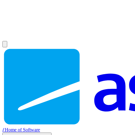
//
Home of Software