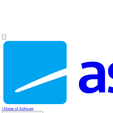
//
Home of Software