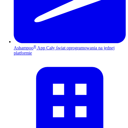
®
Ashampoo
App
Cały świat oprogramowania na jednej
platformie