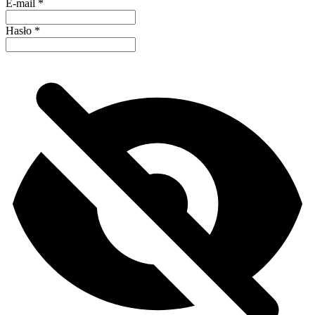
E-mail
*
Hasło
*