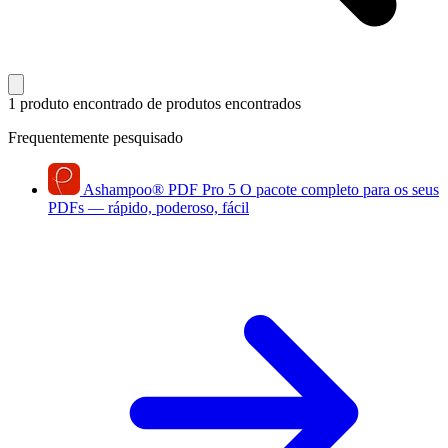
1 produto encontrado
de produtos encontrados
Frequentemente pesquisado
Ashampoo
®
PDF Pro 5
O pacote completo para os seus
PDFs — rápido, poderoso, fácil