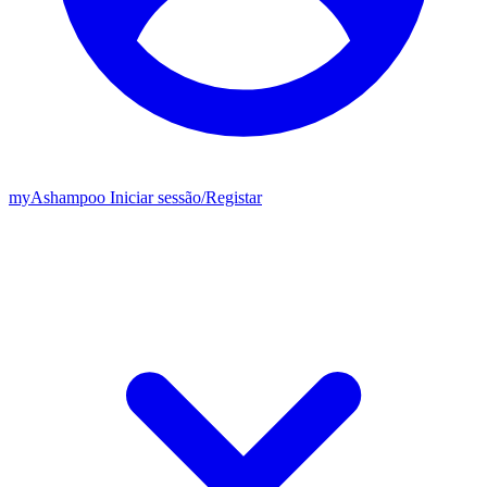
my
Ashampoo
Iniciar sessão
/
Registar