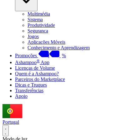
Multimédia
Sistema
Produtividade
Segurança
Jogos
Aplicações Móveis
Conhecimento e Aprendizagem
Promoções
%
®
Ashampoo
App
Licenças de Volume
Quem é a Ashampoo?
Parceiros do Marketplace
Dicas e Truques
Transferências
Apoio
Portugal
Modo de luz