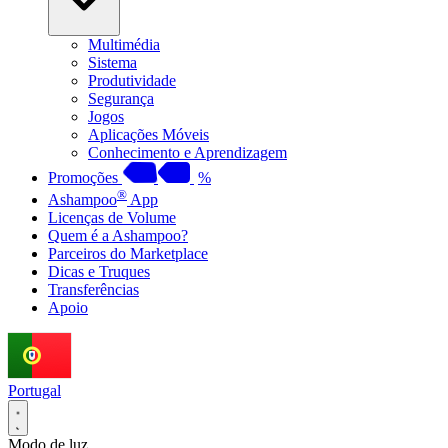
Multimédia
Sistema
Produtividade
Segurança
Jogos
Aplicações Móveis
Conhecimento e Aprendizagem
Promoções
%
®
Ashampoo
App
Licenças de Volume
Quem é a Ashampoo?
Parceiros do Marketplace
Dicas e Truques
Transferências
Apoio
Portugal
Modo de luz