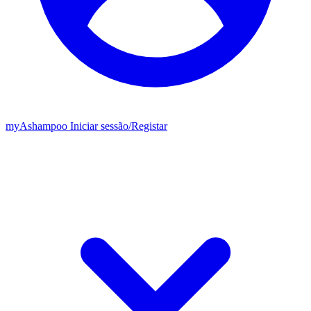
my
Ashampoo
Iniciar sessão
/
Registar