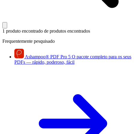
1 produto encontrado
de produtos encontrados
Frequentemente pesquisado
Ashampoo
®
PDF Pro 5
O pacote completo para os seus
PDFs — rápido, poderoso, fácil