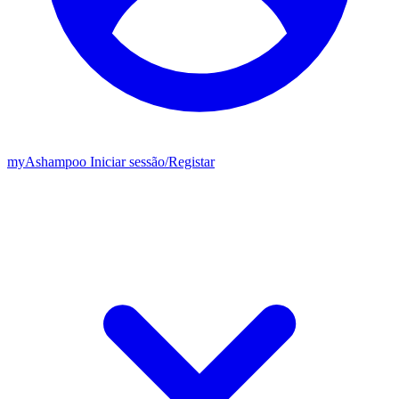
my
Ashampoo
Iniciar sessão
/
Registar