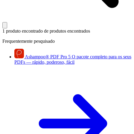
1 produto encontrado
de produtos encontrados
Frequentemente pesquisado
Ashampoo
®
PDF Pro 5
O pacote completo para os seus
PDFs — rápido, poderoso, fácil