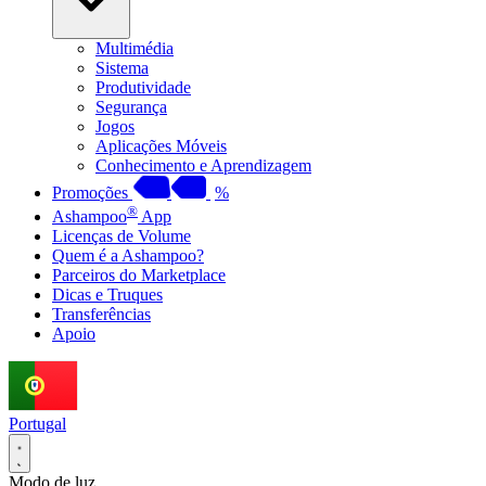
Multimédia
Sistema
Produtividade
Segurança
Jogos
Aplicações Móveis
Conhecimento e Aprendizagem
Promoções
%
®
Ashampoo
App
Licenças de Volume
Quem é a Ashampoo?
Parceiros do Marketplace
Dicas e Truques
Transferências
Apoio
Portugal
Modo de luz