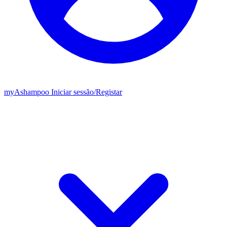
my
Ashampoo
Iniciar sessão
/
Registar