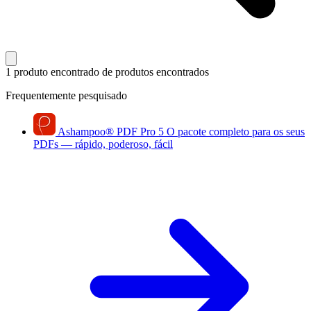
1 produto encontrado
de produtos encontrados
Frequentemente pesquisado
Ashampoo
®
PDF Pro 5
O pacote completo para os seus
PDFs — rápido, poderoso, fácil