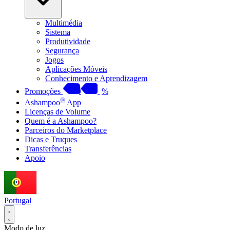
Multimédia
Sistema
Produtividade
Segurança
Jogos
Aplicações Móveis
Conhecimento e Aprendizagem
Promoções
%
®
Ashampoo
App
Licenças de Volume
Quem é a Ashampoo?
Parceiros do Marketplace
Dicas e Truques
Transferências
Apoio
Portugal
Modo de luz