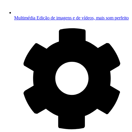
Multimédia
Edição de imagens e de vídeos, mais som perfeito