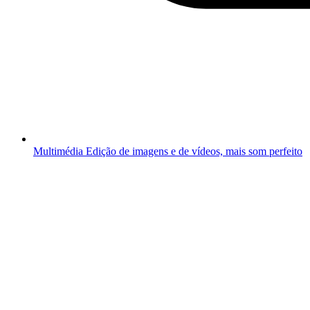
Multimédia
Edição de imagens e de vídeos, mais som perfeito