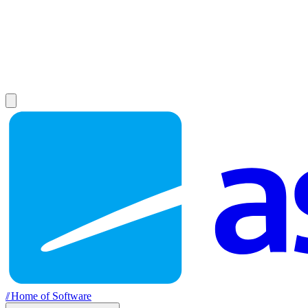
//
Home of Software