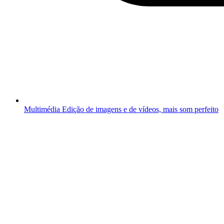
Multimédia
Edição de imagens e de vídeos, mais som perfeito