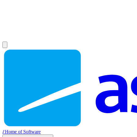
//
Home of Software