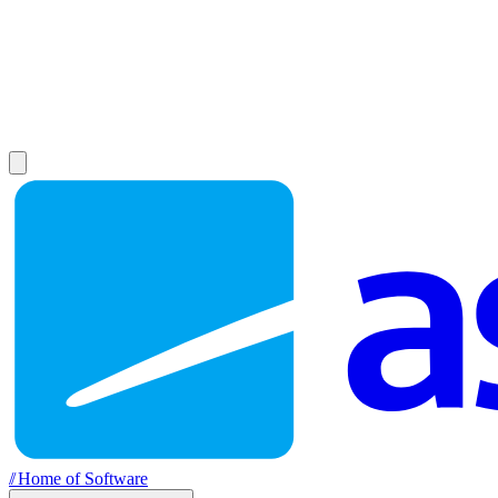
//
Home of Software