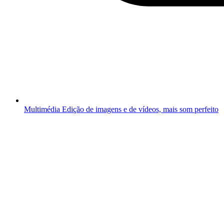
Multimédia
Edição de imagens e de vídeos, mais som perfeito