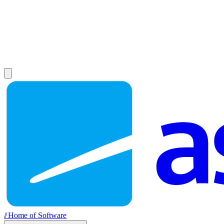
//
Home of Software