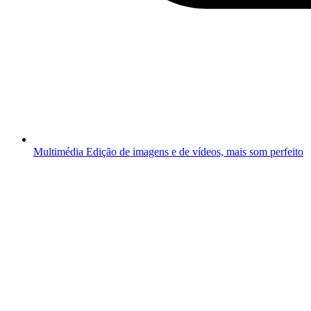
Multimédia
Edição de imagens e de vídeos, mais som perfeito