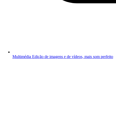
Multimédia
Edição de imagens e de vídeos, mais som perfeito