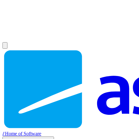
//
Home of Software