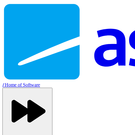
//
Home of Software