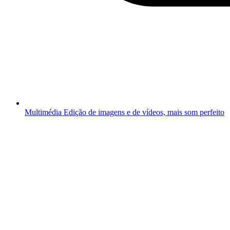
Multimédia
Edição de imagens e de vídeos, mais som perfeito