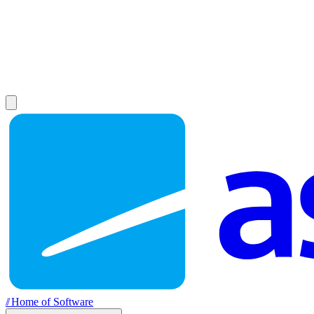
//
Home of Software