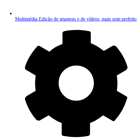
Multimédia
Edição de imagens e de vídeos, mais som perfeito