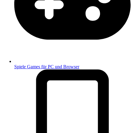
Spiele
Games für PC und Browser