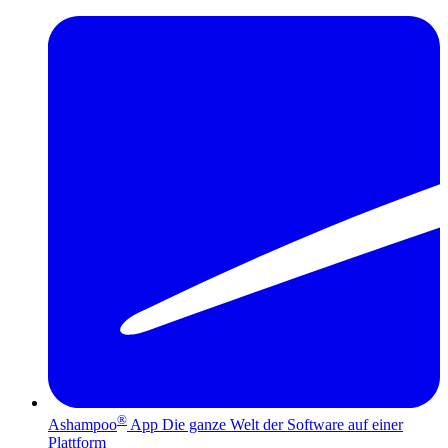
®
Ashampoo
App
Die ganze Welt der Software auf einer
Plattform