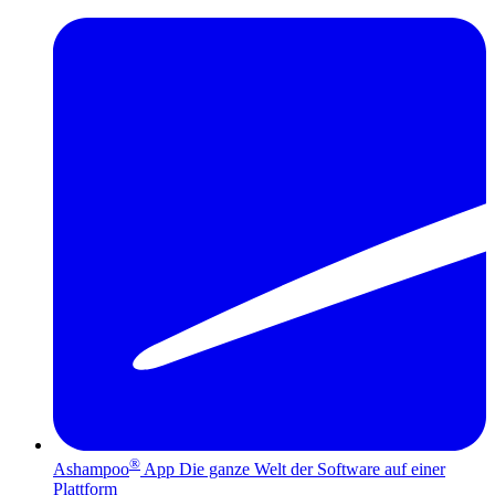
®
Ashampoo
App
Die ganze Welt der Software auf einer
Plattform