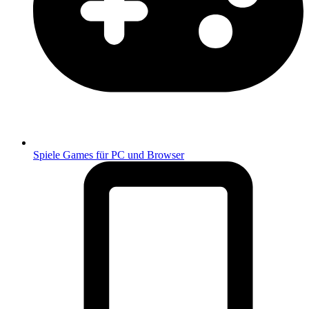
Spiele
Games für PC und Browser