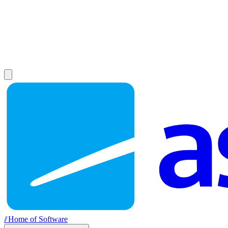
//
Home of Software