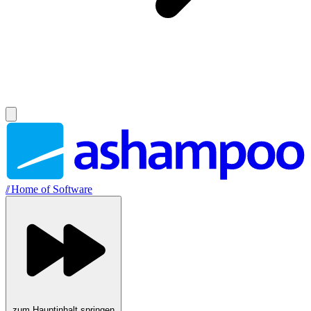
//
Home of Software
zum Hauptinhalt springen