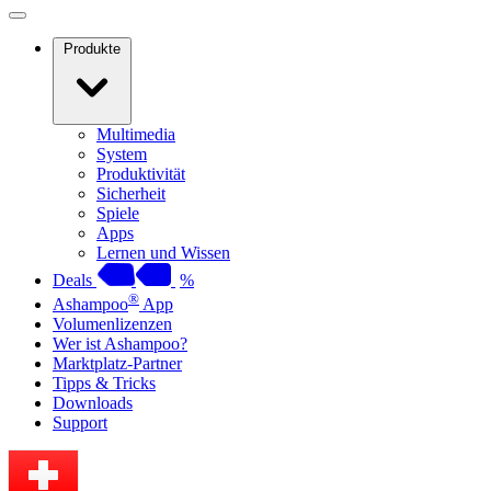
Produkte
Multimedia
System
Produktivität
Sicherheit
Spiele
Apps
Lernen und Wissen
Deals
%
®
Ashampoo
App
Volumenlizenzen
Wer ist Ashampoo?
Marktplatz-Partner
Tipps & Tricks
Downloads
Support