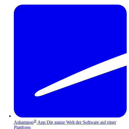
®
Ashampoo
App
Die ganze Welt der Software auf einer
Plattform