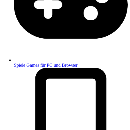
Spiele
Games für PC und Browser