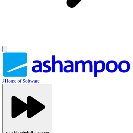
//
Home of Software
zum Hauptinhalt springen