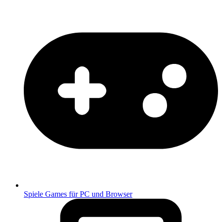
Spiele
Games für PC und Browser