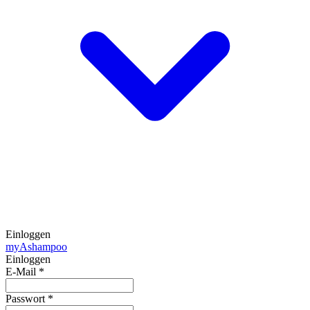
Einloggen
my
Ashampoo
Einloggen
E-Mail
*
Passwort
*