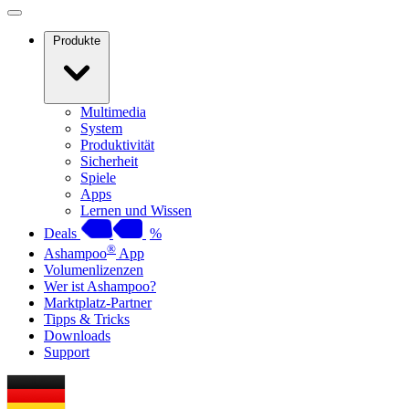
Produkte
Multimedia
System
Produktivität
Sicherheit
Spiele
Apps
Lernen und Wissen
Deals
%
®
Ashampoo
App
Volumenlizenzen
Wer ist Ashampoo?
Marktplatz-Partner
Tipps & Tricks
Downloads
Support