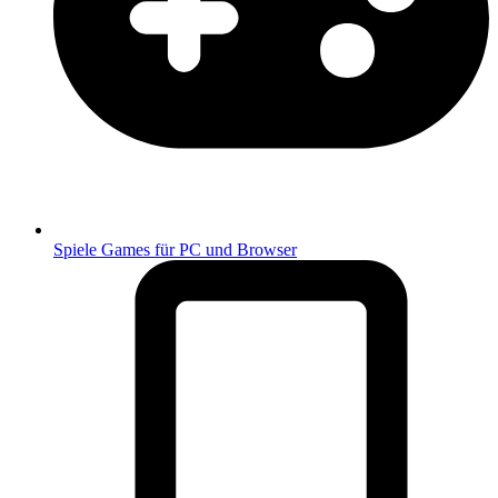
Spiele
Games für PC und Browser