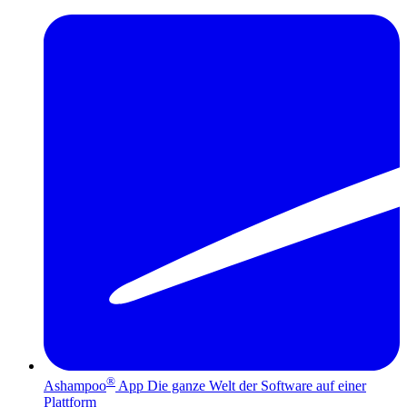
®
Ashampoo
App
Die ganze Welt der Software auf einer
Plattform