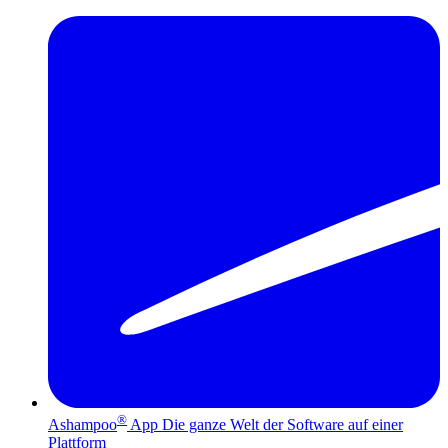
®
Ashampoo
App
Die ganze Welt der Software auf einer
Plattform