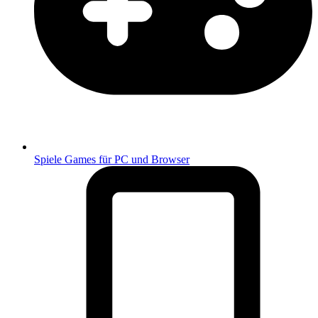
Spiele
Games für PC und Browser