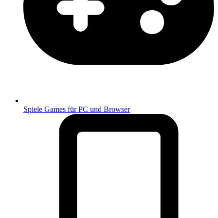
Spiele
Games für PC und Browser