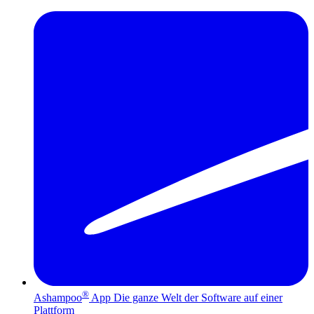
®
Ashampoo
App
Die ganze Welt der Software auf einer
Plattform