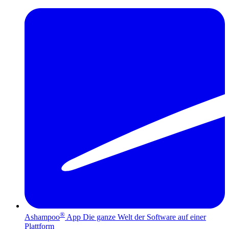
®
Ashampoo
App
Die ganze Welt der Software auf einer
Plattform