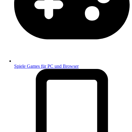
Spiele
Games für PC und Browser