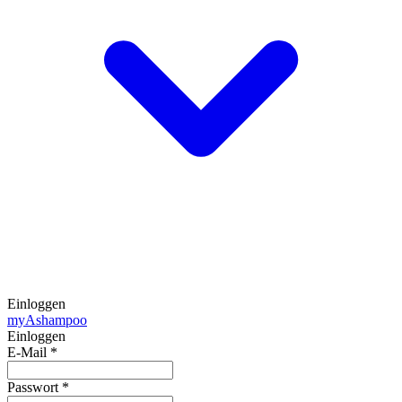
Einloggen
my
Ashampoo
Einloggen
E-Mail
*
Passwort
*