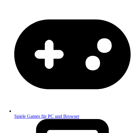
Spiele
Games für PC und Browser