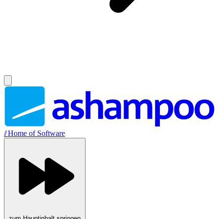
//
Home of Software
zum Hauptinhalt springen