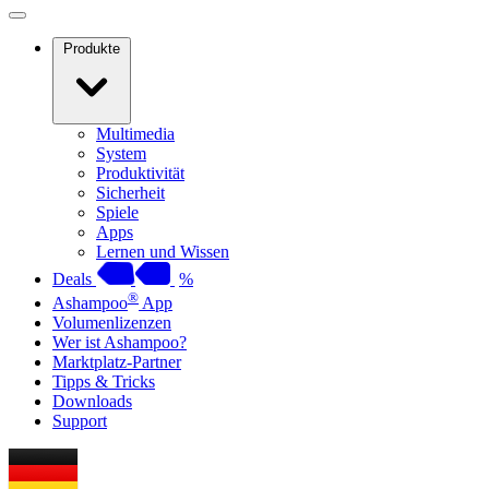
Produkte
Multimedia
System
Produktivität
Sicherheit
Spiele
Apps
Lernen und Wissen
Deals
%
®
Ashampoo
App
Volumenlizenzen
Wer ist Ashampoo?
Marktplatz-Partner
Tipps & Tricks
Downloads
Support