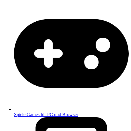
Spiele
Games für PC und Browser