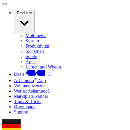
Produkte
Multimedia
System
Produktivität
Sicherheit
Spiele
Apps
Lernen und Wissen
Deals
%
®
Ashampoo
App
Volumenlizenzen
Wer ist Ashampoo?
Marktplatz-Partner
Tipps & Tricks
Downloads
Support