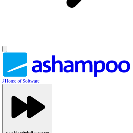
//
Home of Software
zum Hauptinhalt springen