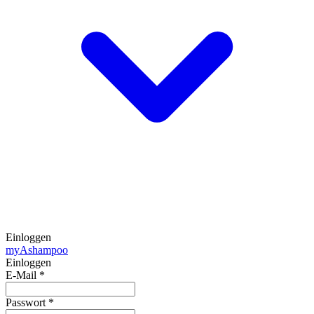
Einloggen
my
Ashampoo
Einloggen
E-Mail
*
Passwort
*