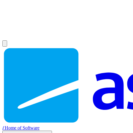
//
Home of Software