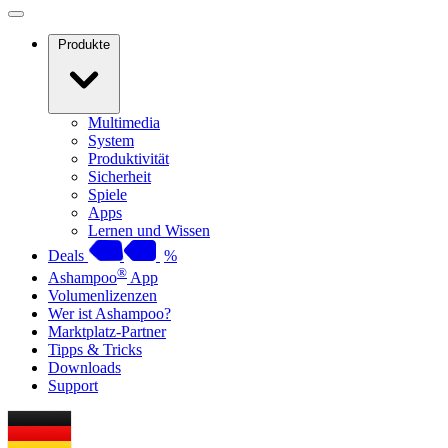
Produkte
Multimedia
System
Produktivität
Sicherheit
Spiele
Apps
Lernen und Wissen
Deals
%
®
Ashampoo
App
Volumenlizenzen
Wer ist Ashampoo?
Marktplatz-Partner
Tipps & Tricks
Downloads
Support