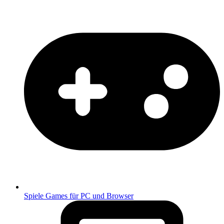
Spiele
Games für PC und Browser