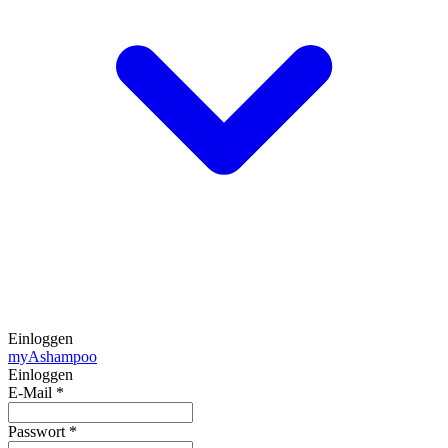
Einloggen
my
Ashampoo
Einloggen
E-Mail
*
Passwort
*