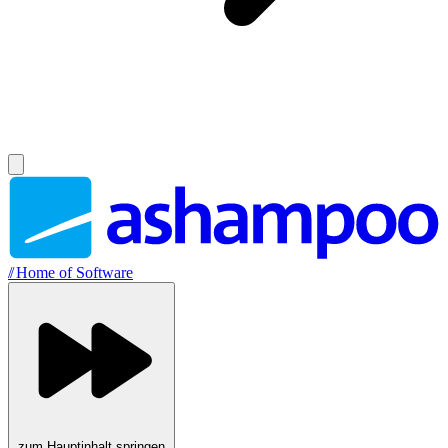
//
Home of Software
zum Hauptinhalt springen