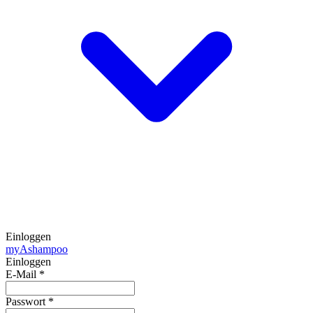
Einloggen
my
Ashampoo
Einloggen
E-Mail
*
Passwort
*