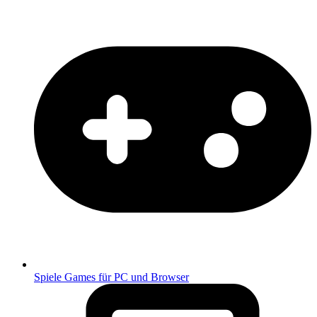
Spiele
Games für PC und Browser