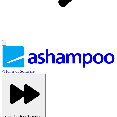
//
Home of Software
zum Hauptinhalt springen