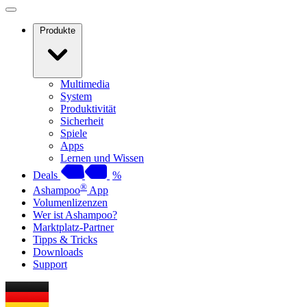
Produkte
Multimedia
System
Produktivität
Sicherheit
Spiele
Apps
Lernen und Wissen
Deals
%
®
Ashampoo
App
Volumenlizenzen
Wer ist Ashampoo?
Marktplatz-Partner
Tipps & Tricks
Downloads
Support