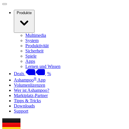
Produkte
Multimedia
System
Produktivität
Sicherheit
Spiele
Apps
Lernen und Wissen
Deals
%
®
Ashampoo
App
Volumenlizenzen
Wer ist Ashampoo?
Marktplatz-Partner
Tipps & Tricks
Downloads
Support