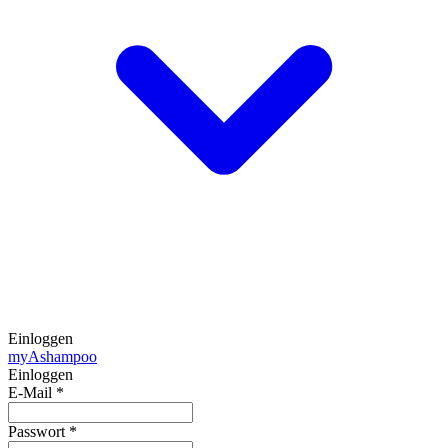
Einloggen
my
Ashampoo
Einloggen
E-Mail
*
Passwort
*