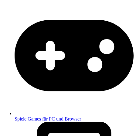
Spiele
Games für PC und Browser