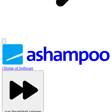
//
Home of Software
zum Hauptinhalt springen