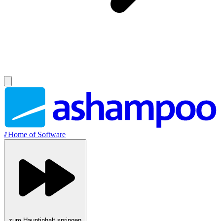
//
Home of Software
zum Hauptinhalt springen