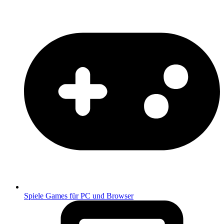
Spiele
Games für PC und Browser