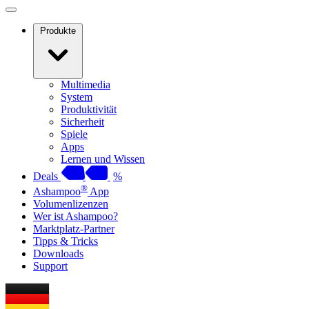
Produkte
Multimedia
System
Produktivität
Sicherheit
Spiele
Apps
Lernen und Wissen
Deals
%
®
Ashampoo
App
Volumenlizenzen
Wer ist Ashampoo?
Marktplatz-Partner
Tipps & Tricks
Downloads
Support