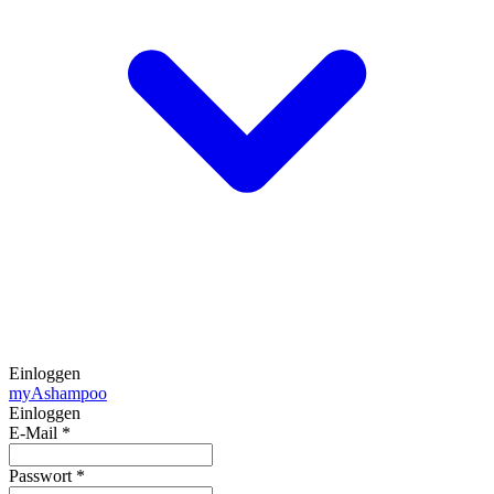
Einloggen
my
Ashampoo
Einloggen
E-Mail
*
Passwort
*