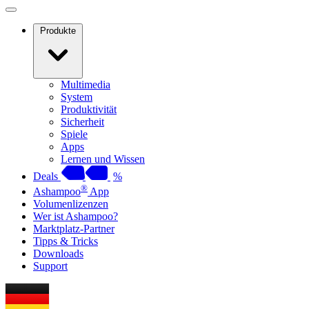
Produkte
Multimedia
System
Produktivität
Sicherheit
Spiele
Apps
Lernen und Wissen
Deals
%
®
Ashampoo
App
Volumenlizenzen
Wer ist Ashampoo?
Marktplatz-Partner
Tipps & Tricks
Downloads
Support