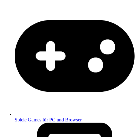
Spiele
Games für PC und Browser