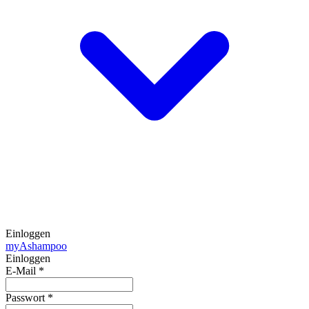
Einloggen
my
Ashampoo
Einloggen
E-Mail
*
Passwort
*