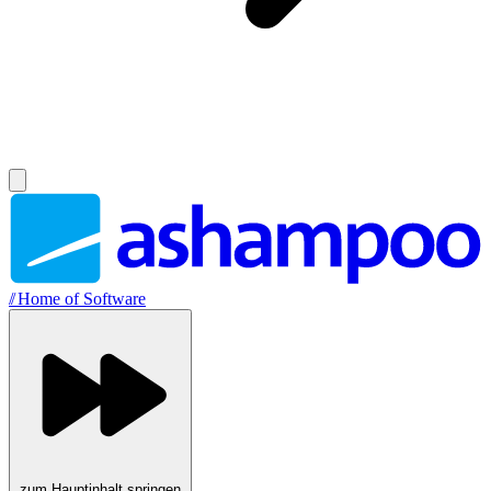
//
Home of Software
zum Hauptinhalt springen