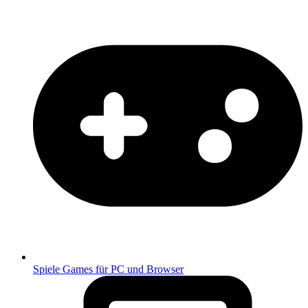
Spiele
Games für PC und Browser