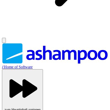
//
Home of Software
zum Hauptinhalt springen