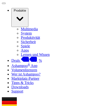
Produkte
Multimedia
System
Produktivität
Sicherheit
Spiele
Apps
Lernen und Wissen
Deals
%
®
Ashampoo
App
Volumenlizenzen
Wer ist Ashampoo?
Marktplatz-Partner
Tipps & Tricks
Downloads
Support