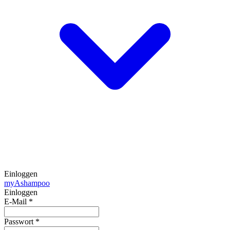
Einloggen
my
Ashampoo
Einloggen
E-Mail
*
Passwort
*